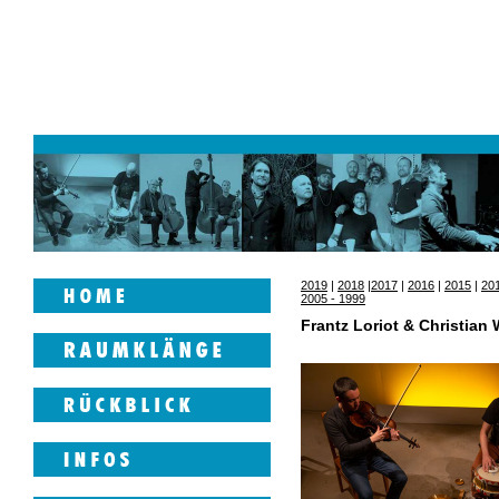
2019
|
2018
|
2017
|
2016
|
2015
|
20
2005 - 1999
Frantz Loriot & Christian 